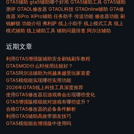
GTA5辅助
gta5辅助哪个好用
GTA5辅助工具
GTA5辅助
测评
GTAOL修改器
GTAOL科技
GTAOnline辅助
GTA修
改器
XiPro
XiPro辅助
任务助手
传送功能
修改器功能
刷
钱解锁
功能介绍
弗利萨
线上小助手
线上模式工具
线上
模式辅助
线上辅助工具
辅助问题排查
阿尔法辅助
近期文章
利用GTA5增强版辅助安全刷钱刷车教程
GTA5MOD什么时候用比较好？
GTA5阿尔法辅助为何越来越受玩家喜爱
GTA5模组能实现哪些实用功能
2026年GTA5线上科技工具深度推荐
使用GTA5修改器后游戏将会出现哪些变化
GTA5增强版模组能对游戏有哪些提升？
合格GTA5修改器的必备条件解析
利用GTA5辅助高效带朋友技巧
GTA5模组能在增强版中使用吗