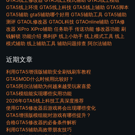
GTA5线上修改器
GTA5线上模式辅助
GTA5线上模组
GTA5线上环境
GTA5线上科技
GTA5线上辅助
GTA5脚本
GTA5辅助
gta5辅助哪个好用
GTA5辅助工具
GTA5辅助
测评
GTAOL修改器
GTAOL科技
GTAOnline辅助
GTA修
改器
XiPro
XiPro辅助
任务助手
传送功能
修改器功能
刷
钱解锁
功能介绍
弗利萨
线上小助手
线上模式工具
线上
模式辅助
线上辅助工具
辅助问题排查
阿尔法辅助
近期文章
利用GTA5增强版辅助安全刷钱刷车教程
GTA5MOD什么时候用比较好？
GTA5阿尔法辅助为何越来越受玩家喜爱
GTA5模组能实现哪些实用功能
2026年GTA5线上科技工具深度推荐
使用GTA5修改器后游戏将会出现哪些变化
GTA5增强版模组能对游戏有哪些提升？
合格GTA5修改器的必备条件解析
利用GTA5辅助高效带朋友技巧