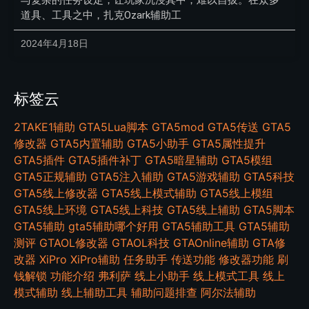
道具、工具之中，扎克Ozark辅助工
2024年4月18日
标签云
2TAKE1辅助
GTA5Lua脚本
GTA5mod
GTA5传送
GTA5
修改器
GTA5内置辅助
GTA5小助手
GTA5属性提升
GTA5插件
GTA5插件补丁
GTA5暗星辅助
GTA5模组
GTA5正规辅助
GTA5注入辅助
GTA5游戏辅助
GTA5科技
GTA5线上修改器
GTA5线上模式辅助
GTA5线上模组
GTA5线上环境
GTA5线上科技
GTA5线上辅助
GTA5脚本
GTA5辅助
gta5辅助哪个好用
GTA5辅助工具
GTA5辅助
测评
GTAOL修改器
GTAOL科技
GTAOnline辅助
GTA修
改器
XiPro
XiPro辅助
任务助手
传送功能
修改器功能
刷
钱解锁
功能介绍
弗利萨
线上小助手
线上模式工具
线上
模式辅助
线上辅助工具
辅助问题排查
阿尔法辅助