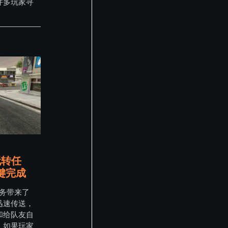
许多玩家寻
玩转任
键完成
任务带来了
迅速传送，
和给队友自
。如果玩家