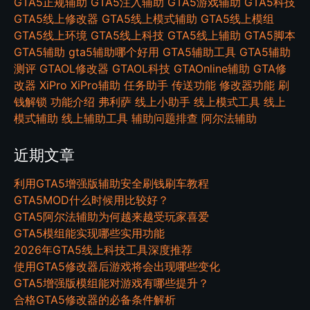
GTA5正规辅助
GTA5注入辅助
GTA5游戏辅助
GTA5科技
GTA5线上修改器
GTA5线上模式辅助
GTA5线上模组
GTA5线上环境
GTA5线上科技
GTA5线上辅助
GTA5脚本
GTA5辅助
gta5辅助哪个好用
GTA5辅助工具
GTA5辅助
测评
GTAOL修改器
GTAOL科技
GTAOnline辅助
GTA修
改器
XiPro
XiPro辅助
任务助手
传送功能
修改器功能
刷
钱解锁
功能介绍
弗利萨
线上小助手
线上模式工具
线上
模式辅助
线上辅助工具
辅助问题排查
阿尔法辅助
近期文章
利用GTA5增强版辅助安全刷钱刷车教程
GTA5MOD什么时候用比较好？
GTA5阿尔法辅助为何越来越受玩家喜爱
GTA5模组能实现哪些实用功能
2026年GTA5线上科技工具深度推荐
使用GTA5修改器后游戏将会出现哪些变化
GTA5增强版模组能对游戏有哪些提升？
合格GTA5修改器的必备条件解析