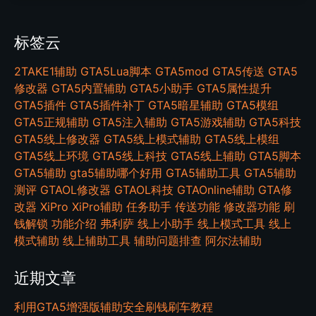
标签云
2TAKE1辅助
GTA5Lua脚本
GTA5mod
GTA5传送
GTA5
修改器
GTA5内置辅助
GTA5小助手
GTA5属性提升
GTA5插件
GTA5插件补丁
GTA5暗星辅助
GTA5模组
GTA5正规辅助
GTA5注入辅助
GTA5游戏辅助
GTA5科技
GTA5线上修改器
GTA5线上模式辅助
GTA5线上模组
GTA5线上环境
GTA5线上科技
GTA5线上辅助
GTA5脚本
GTA5辅助
gta5辅助哪个好用
GTA5辅助工具
GTA5辅助
测评
GTAOL修改器
GTAOL科技
GTAOnline辅助
GTA修
改器
XiPro
XiPro辅助
任务助手
传送功能
修改器功能
刷
钱解锁
功能介绍
弗利萨
线上小助手
线上模式工具
线上
模式辅助
线上辅助工具
辅助问题排查
阿尔法辅助
近期文章
利用GTA5增强版辅助安全刷钱刷车教程