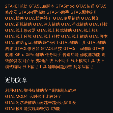
2TAKE1辅助
GTA5Lua脚本
GTA5mod
GTA5传送
GTA5
修改器
GTA5内置辅助
GTA5小助手
GTA5属性提升
GTA5插件
GTA5插件补丁
GTA5暗星辅助
GTA5模组
GTA5正规辅助
GTA5注入辅助
GTA5游戏辅助
GTA5科技
GTA5线上修改器
GTA5线上模式辅助
GTA5线上模组
GTA5线上环境
GTA5线上科技
GTA5线上辅助
GTA5脚本
GTA5辅助
gta5辅助哪个好用
GTA5辅助工具
GTA5辅助
测评
GTAOL修改器
GTAOL科技
GTAOnline辅助
GTA修
改器
XiPro
XiPro辅助
任务助手
传送功能
修改器功能
刷
钱解锁
功能介绍
弗利萨
线上小助手
线上模式工具
线上
模式辅助
线上辅助工具
辅助问题排查
阿尔法辅助
近期文章
利用GTA5增强版辅助安全刷钱刷车教程
GTA5MOD什么时候用比较好？
GTA5阿尔法辅助为何越来越受玩家喜爱
GTA5模组能实现哪些实用功能