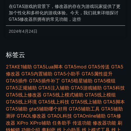
在GTA5游戏的背景下，修改器的存在为游戏玩家提供了更
加个性化和多样化的游戏体验。今天，我们就来详细探讨
GTA5修改器所拥有的常见功能，这些
2024年4月24日
标签云
2TAKE1辅助
GTA5Lua脚本
GTA5mod
GTA5传送
GTA5
修改器
GTA5内置辅助
GTA5小助手
GTA5属性提升
GTA5插件
GTA5插件补丁
GTA5暗星辅助
GTA5模组
GTA5正规辅助
GTA5注入辅助
GTA5游戏辅助
GTA5科技
GTA5线上修改器
GTA5线上模式辅助
GTA5线上模组
GTA5线上环境
GTA5线上科技
GTA5线上辅助
GTA5脚本
GTA5辅助
gta5辅助哪个好用
GTA5辅助工具
GTA5辅助
测评
GTAOL修改器
GTAOL科技
GTAOnline辅助
GTA修
改器
XiPro
XiPro辅助
任务助手
传送功能
修改器功能
刷
钱解锁
功能介绍
弗利萨
线上小助手
线上模式工具
线上