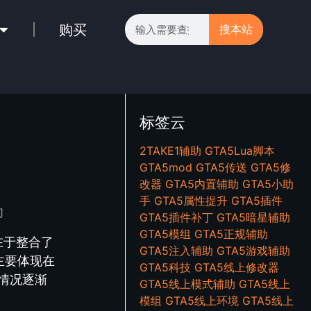
购买
搜本站
标签云
2TAKE1辅助
GTA5Lua脚本
GTA5mod
GTA5传送
GTA5修
改器
GTA5内置辅助
GTA5小助
手
GTA5属性提升
GTA5插件
助
GTA5插件补丁
GTA5暗星辅助
GTA5模组
GTA5正规辅助
在于整合了
GTA5注入辅助
GTA5游戏辅助
主要体现在
GTA5科技
GTA5线上修改器
情况逐渐
GTA5线上模式辅助
GTA5线上
模组
GTA5线上环境
GTA5线上