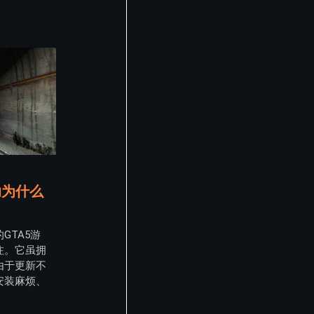
助为什么
GTA5游
注。它虽拥
由于更新不
安装麻烦、