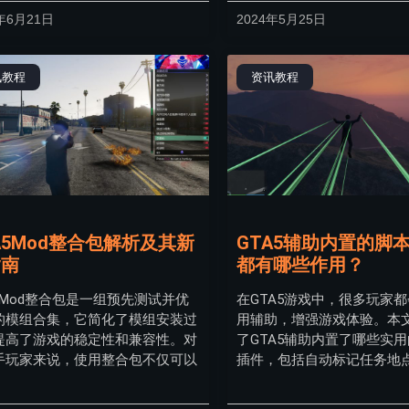
年6月21日
2024年5月25日
讯教程
资讯教程
A5Mod整合包解析及其新
GTA5辅助内置的脚
指南
都有哪些作用？
5Mod整合包是一组预先测试并优
在GTA5游戏中，很多玩家
的模组合集，它简化了模组安装过
用辅助，增强游戏体验。本
提高了游戏的稳定性和兼容性。对
了GTA5辅助内置了哪些实
手玩家来说，使用整合包不仅可以
插件，包括自动标记任务地