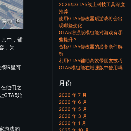
2026年GTA5线上科技工具深度
推荐
使用GTA5修改器后游戏将会出
现哪些变化
GTA5增强版模组能对游戏有哪
。其中，辅
些提升？
合格GTA5修改器的必备条件解
容，为
析
利用GTA5辅助高效带朋友技巧
使得R星可
GTA5模组能在增强版中使用吗
月份
为在他们之
2026 年 7 月
GTA5始
2026 年 6 月
2026 年 5 月
2026 年 3 月
2026 年 1 月
家游戏的
2025 年 10 月