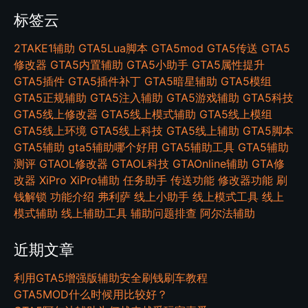
标签云
2TAKE1辅助
GTA5Lua脚本
GTA5mod
GTA5传送
GTA5
修改器
GTA5内置辅助
GTA5小助手
GTA5属性提升
GTA5插件
GTA5插件补丁
GTA5暗星辅助
GTA5模组
GTA5正规辅助
GTA5注入辅助
GTA5游戏辅助
GTA5科技
GTA5线上修改器
GTA5线上模式辅助
GTA5线上模组
GTA5线上环境
GTA5线上科技
GTA5线上辅助
GTA5脚本
GTA5辅助
gta5辅助哪个好用
GTA5辅助工具
GTA5辅助
测评
GTAOL修改器
GTAOL科技
GTAOnline辅助
GTA修
改器
XiPro
XiPro辅助
任务助手
传送功能
修改器功能
刷
钱解锁
功能介绍
弗利萨
线上小助手
线上模式工具
线上
模式辅助
线上辅助工具
辅助问题排查
阿尔法辅助
近期文章
利用GTA5增强版辅助安全刷钱刷车教程
GTA5MOD什么时候用比较好？