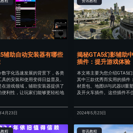
讯教程
资讯教程
A5辅助自动安装器有哪些
揭秘GTA5幻影辅助
能
插件：提升游戏体验
今数字化迅速发展的背景下，各类
本文将主要为您介绍GTA5
工具的安装和使用变得日益普及。
其中三款优秀而实用的插件
是在游戏领域，辅助安装器提供了
材质包、地图UI与武器UI重
的便利性，让玩家们能够更轻松地
及开火车插件。这些插件不
年4月23日
2024年5月23日
讯教程
资讯教程