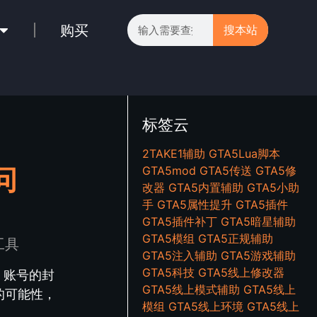
购买
搜本站
标签云
2TAKE1辅助
GTA5Lua脚本
问
GTA5mod
GTA5传送
GTA5修
改器
GTA5内置辅助
GTA5小助
手
GTA5属性提升
GTA5插件
GTA5插件补丁
GTA5暗星辅助
GTA5模组
GTA5正规辅助
工具
GTA5注入辅助
GTA5游戏辅助
GTA5科技
GTA5线上修改器
、账号的封
GTA5线上模式辅助
GTA5线上
的可能性，
模组
GTA5线上环境
GTA5线上