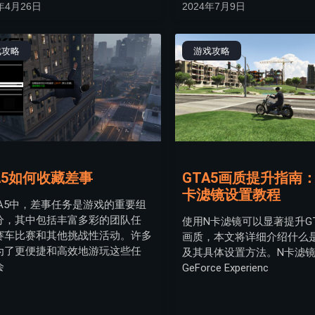
年4月26日
2024年7月9日
戏攻略
游戏攻略
A5如何收藏差事
GTA5画质提升指南
卡滤镜设置教程
TA5中，差事任务是游戏的重要组
分，其中包括丰富多彩的团队任
使用N卡滤镜可以显著提升G
赛车比赛和其他挑战性活动。许多
画质，本文将详细介绍什么
为了更便捷和高效地游玩这些任
及其具体设置方法。N卡滤
会
GeForce Experienc