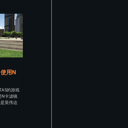
：使用N
TA5的游戏
是N卡滤镜
镜是英伟达