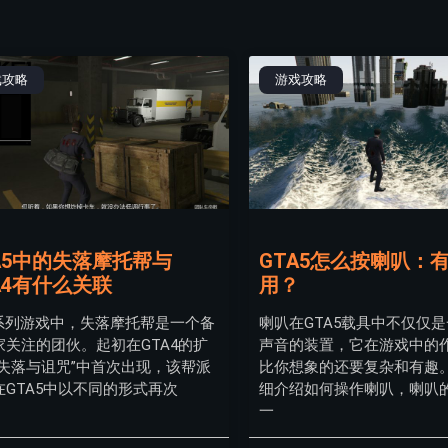
戏攻略
游戏攻略
A5中的失落摩托帮与
GTA5怎么按喇叭：
A4有什么关联
用？
A系列游戏中，失落摩托帮是一个备
喇叭在GTA5载具中不仅仅
家关注的团伙。起初在GTA4的扩
声音的装置，它在游戏中的
“失落与诅咒”中首次出现，该帮派
比你想象的还要复杂和有趣
在GTA5中以不同的形式再次
细介绍如何操作喇叭，喇叭
一