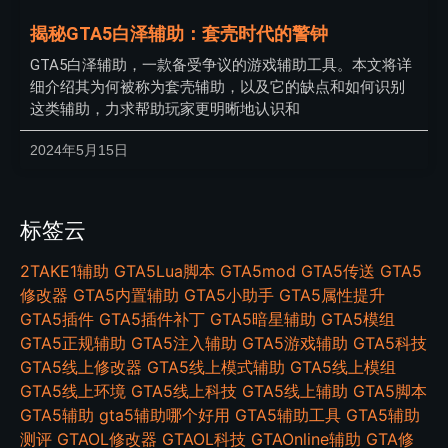
揭秘GTA5白泽辅助：套壳时代的警钟
GTA5白泽辅助，一款备受争议的游戏辅助工具。本文将详
细介绍其为何被称为套壳辅助，以及它的缺点和如何识别
这类辅助，力求帮助玩家更明晰地认识和
2024年5月15日
标签云
2TAKE1辅助
GTA5Lua脚本
GTA5mod
GTA5传送
GTA5
修改器
GTA5内置辅助
GTA5小助手
GTA5属性提升
GTA5插件
GTA5插件补丁
GTA5暗星辅助
GTA5模组
GTA5正规辅助
GTA5注入辅助
GTA5游戏辅助
GTA5科技
GTA5线上修改器
GTA5线上模式辅助
GTA5线上模组
GTA5线上环境
GTA5线上科技
GTA5线上辅助
GTA5脚本
GTA5辅助
gta5辅助哪个好用
GTA5辅助工具
GTA5辅助
测评
GTAOL修改器
GTAOL科技
GTAOnline辅助
GTA修