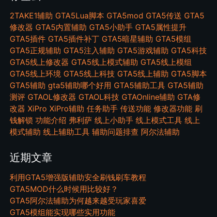
2TAKE1辅助
GTA5Lua脚本
GTA5mod
GTA5传送
GTA5
修改器
GTA5内置辅助
GTA5小助手
GTA5属性提升
GTA5插件
GTA5插件补丁
GTA5暗星辅助
GTA5模组
GTA5正规辅助
GTA5注入辅助
GTA5游戏辅助
GTA5科技
GTA5线上修改器
GTA5线上模式辅助
GTA5线上模组
GTA5线上环境
GTA5线上科技
GTA5线上辅助
GTA5脚本
GTA5辅助
gta5辅助哪个好用
GTA5辅助工具
GTA5辅助
测评
GTAOL修改器
GTAOL科技
GTAOnline辅助
GTA修
改器
XiPro
XiPro辅助
任务助手
传送功能
修改器功能
刷
钱解锁
功能介绍
弗利萨
线上小助手
线上模式工具
线上
模式辅助
线上辅助工具
辅助问题排查
阿尔法辅助
近期文章
利用GTA5增强版辅助安全刷钱刷车教程
GTA5MOD什么时候用比较好？
GTA5阿尔法辅助为何越来越受玩家喜爱
GTA5模组能实现哪些实用功能