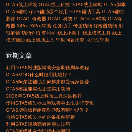
GTA5线上环境
GTA5线上科技
GTA5线上辅助
GTA5脚本
GTA5辅助
gta5辅助哪个好用
GTA5辅助工具
GTA5辅助
测评
GTAOL修改器
GTAOL科技
GTAOnline辅助
GTA修
改器
XiPro
XiPro辅助
任务助手
传送功能
修改器功能
刷
钱解锁
功能介绍
弗利萨
线上小助手
线上模式工具
线上
模式辅助
线上辅助工具
辅助问题排查
阿尔法辅助
近期文章
利用GTA5增强版辅助安全刷钱刷车教程
GTA5MOD什么时候用比较好？
GTA5阿尔法辅助为何越来越受玩家喜爱
GTA5模组能实现哪些实用功能
2026年GTA5线上科技工具深度推荐
使用GTA5修改器后游戏将会出现哪些变化
GTA5增强版模组能对游戏有哪些提升？
合格GTA5修改器的必备条件解析
利用GTA5辅助高效带朋友技巧
GTA5模组能在增强版中使用吗