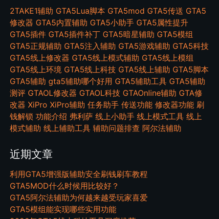
2TAKE1辅助
GTA5Lua脚本
GTA5mod
GTA5传送
GTA5
修改器
GTA5内置辅助
GTA5小助手
GTA5属性提升
GTA5插件
GTA5插件补丁
GTA5暗星辅助
GTA5模组
GTA5正规辅助
GTA5注入辅助
GTA5游戏辅助
GTA5科技
GTA5线上修改器
GTA5线上模式辅助
GTA5线上模组
GTA5线上环境
GTA5线上科技
GTA5线上辅助
GTA5脚本
GTA5辅助
gta5辅助哪个好用
GTA5辅助工具
GTA5辅助
测评
GTAOL修改器
GTAOL科技
GTAOnline辅助
GTA修
改器
XiPro
XiPro辅助
任务助手
传送功能
修改器功能
刷
钱解锁
功能介绍
弗利萨
线上小助手
线上模式工具
线上
模式辅助
线上辅助工具
辅助问题排查
阿尔法辅助
近期文章
利用GTA5增强版辅助安全刷钱刷车教程
GTA5MOD什么时候用比较好？
GTA5阿尔法辅助为何越来越受玩家喜爱
GTA5模组能实现哪些实用功能