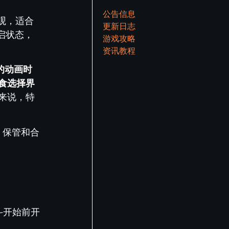
公告信息
观，适合
更新日志
启状态，
游戏攻略
资讯教程
的动画时
食选择界
来说，特
、保管和合
斗开始前开