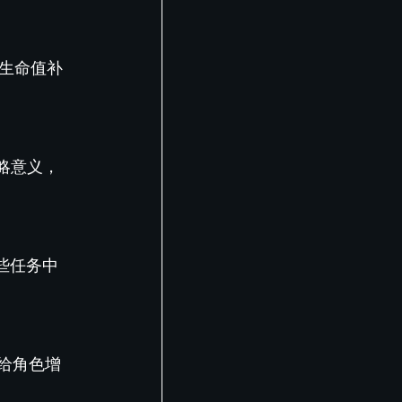
生命值补
略意义，
些任务中
给角色增