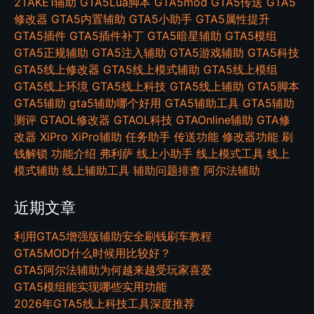
2TAKE1辅助
GTA5Lua脚本
GTA5mod
GTA5传送
GTA5
修改器
GTA5内置辅助
GTA5小助手
GTA5属性提升
GTA5插件
GTA5插件补丁
GTA5暗星辅助
GTA5模组
GTA5正规辅助
GTA5注入辅助
GTA5游戏辅助
GTA5科技
GTA5线上修改器
GTA5线上模式辅助
GTA5线上模组
GTA5线上环境
GTA5线上科技
GTA5线上辅助
GTA5脚本
GTA5辅助
gta5辅助哪个好用
GTA5辅助工具
GTA5辅助
测评
GTAOL修改器
GTAOL科技
GTAOnline辅助
GTA修
改器
XiPro
XiPro辅助
任务助手
传送功能
修改器功能
刷
钱解锁
功能介绍
弗利萨
线上小助手
线上模式工具
线上
模式辅助
线上辅助工具
辅助问题排查
阿尔法辅助
近期文章
利用GTA5增强版辅助安全刷钱刷车教程
GTA5MOD什么时候用比较好？
GTA5阿尔法辅助为何越来越受玩家喜爱
GTA5模组能实现哪些实用功能
2026年GTA5线上科技工具深度推荐