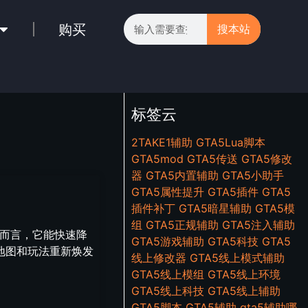
购买
搜本站
标签云
2TAKE1辅助
GTA5Lua脚本
GTA5mod
GTA5传送
GTA5修改
器
GTA5内置辅助
GTA5小助手
GTA5属性提升
GTA5插件
GTA5
插件补丁
GTA5暗星辅助
GTA5模
组
GTA5正规辅助
GTA5注入辅助
手而言，它能快速降
GTA5游戏辅助
GTA5科技
GTA5
地图和玩法重新焕发
线上修改器
GTA5线上模式辅助
GTA5线上模组
GTA5线上环境
GTA5线上科技
GTA5线上辅助
GTA5脚本
GTA5辅助
gta5辅助哪